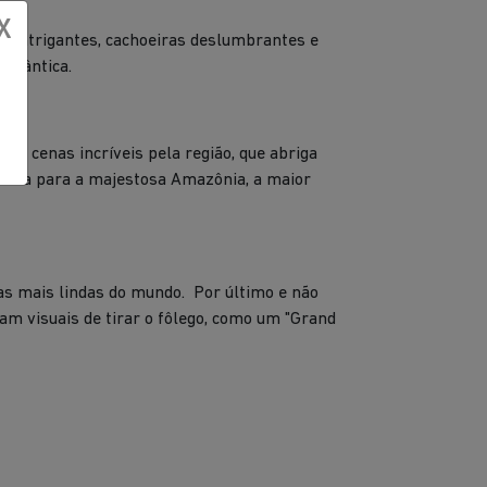
X
s intrigantes, cachoeiras deslumbrantes e
Atlântica.
ão cenas incríveis pela região, que abriga
sporta para a majestosa Amazônia, a maior
ias mais lindas do mundo. Por último e não
m visuais de tirar o fôlego, como um "Grand