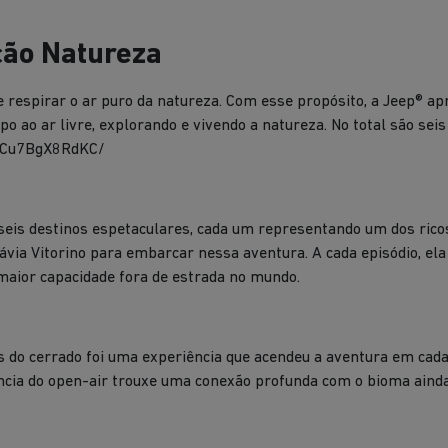
ção Natureza
 e respirar o ar puro da natureza. Com esse propósito, a Jeep® a
 ao ar livre, explorando e vivendo a natureza. No total são seis 
p/Cu7BgX8RdKC/
seis destinos espetaculares, cada um representando um dos ric
 Flávia Vitorino para embarcar nessa aventura. A cada episódio, 
m maior capacidade fora de estrada no mundo.
s do cerrado foi uma experiência que acendeu a aventura em cada
ncia do open-air trouxe uma conexão profunda com o bioma ainda