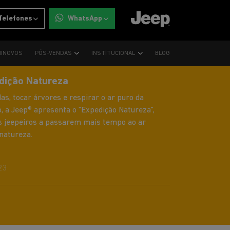
Telefones
WhatsApp
INOVOS
PÓS-VENDAS
INSTITUCIONAL
BLOG
dição Natureza
das, tocar árvores e respirar o ar puro da
, a Jeep® apresenta o "Expedição Natureza",
s jeepeiros a passarem mais tempo ao ar
 natureza.
23