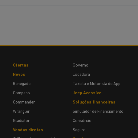
Ofertas
Governo
Novos
Locadora
Renegade
Taxista e Motorista de App
Compass
Jeep Acessível
Commander
Soluções financeiras
Wrangler
Simulador de Financiamento
Gladiator
Consórcio
Vendas diretas
Seguro