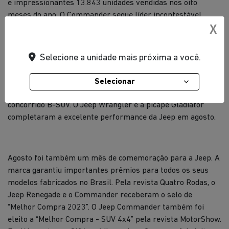
e impressionantes 13.843 unidades vendidas nos oito
meses do ano. O Commander segue líder incontestável
entre os D-SUVs, posição que assumiu pouco depois de ter
X
sido lançado.
Selecione a unidade mais próxima a você.
Com 5.044 unidades vendidas em agosto, o Jeep Renegade
Selecionar
segue competitivo e se mantém entre os Top 5 no
concorrido B-SUV. O Jeep Wrangler e a picape Gladiator
completaram a excelente performance da Jeep em agosto.
Agosto foi também um mês de comemoração para a Jeep. A
marca garantiu importantes prêmios para todos os seus
modelos fabricados no Brasil. Pela revista Quatro Rodas, o
Jeep Renegade e o Commander receberam o selo de
“Melhor Compra 2023”. O Jeep Commander também foi
eleito a “Melhor Compra - SUV 4x4” pela revista MotorShow.