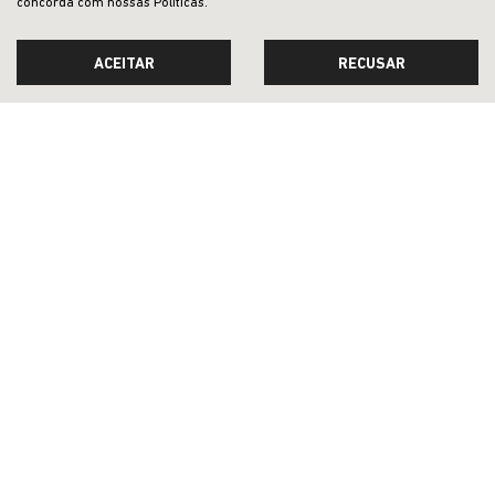
concorda com nossas Políticas.
chegou com o propósito de reinventar o seu segmento, se
destaca por elevar o patamar de sofisticação da gama
ACEITAR
RECUSAR
nacional da marca e por ser o primeiro Jeep p
‹
1
2
3
4
5
6
›
GLOBO LAGES COMERCIO DE VEICULOS LTDA