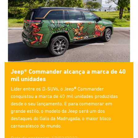
Jeep® Commander alcança a marca de 40
mil unidades
Líder entre os D-SUVs, o Jeep® Commander
conquistou a marca de 40 mil unidades produzidas
desde o seu lançamento. E para comemorar em
grande estilo, o modelo da Jeep será um dos
destaques do Galo da Madrugada, o maior bloco
carnavalesco do mundo.