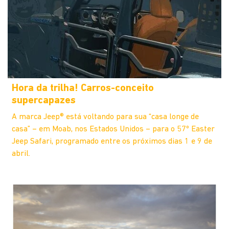
Hora da trilha! Carros-conceito
supercapazes
A marca Jeep® está voltando para sua “casa longe de
casa” – em Moab, nos Estados Unidos – para o 57º Easter
Jeep Safari, programado entre os próximos dias 1 e 9 de
abril.