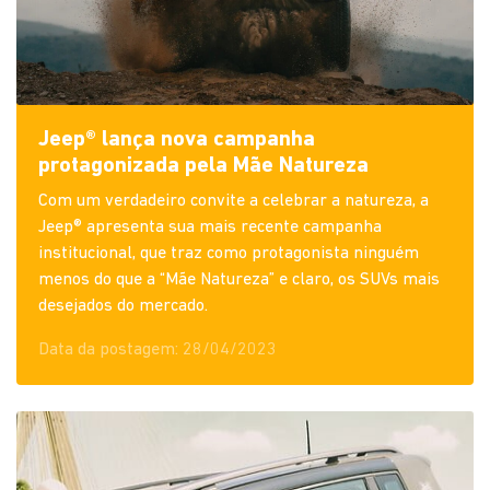
Jeep® lança nova campanha
protagonizada pela Mãe Natureza
Com um verdadeiro convite a celebrar a natureza, a
Jeep® apresenta sua mais recente campanha
institucional, que traz como protagonista ninguém
menos do que a “Mãe Natureza” e claro, os SUVs mais
desejados do mercado.
Data da postagem: 28/04/2023