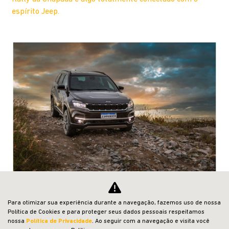
espírito Jeep.
Jeep® Commander foi o líder do seu
segmento em 2022
Para otimizar sua experiência durante a navegação, fazemos uso de nossa
Política de Cookies e para proteger seus dados pessoais respeitamos
O Jeep® Commander foi o grande destaque entre os D-
nossa
Política de Privacidade
. Ao seguir com a navegação e visita você
SUVs do mercado brasileiro em 2022. O modelo, que