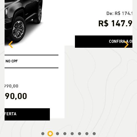
templates.template-01.componen
te
DIRETO DE FÁBRICA NO CPF
De: R$ 174.990,00
R$ 147.990,00
CONFIRA A OFERTA