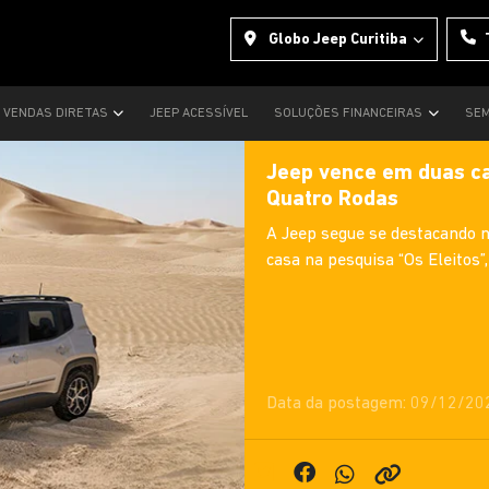
Globo Jeep Curitiba
VENDAS DIRETAS
JEEP ACESSÍVEL
SOLUÇÕES FINANCEIRAS
SEM
Jeep vence em duas ca
Quatro Rodas
A Jeep segue se destacando 
casa na pesquisa “Os Eleitos”
Data da postagem: 09/12/20