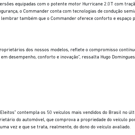
s versões equipadas com o potente motor Hurricane 2.0T com tra
segurança, o Commander conta com tecnologias de condução semia
le lembrar também que o Commander oferece conforto e espaço p
oprietários dos nossos modelos, reflete o compromisso contínuo
em desempenho, conforto e inovação”, ressalta Hugo Domingues,
Eleitos” contempla os 50 veículos mais vendidos do Brasil no últ
ietário do automóvel, que comprova a propriedade do veículo po
ma vez e que se trata, realmente, do dono do veículo avaliado.