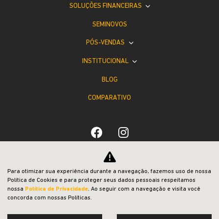
SOLUÇÕES FINANCEIRAS
SEMINOVOS
PÓS-VENDAS
INSTITUCIONAL
BLOG
COMPARATIVO
Desacelere. Seu bem maior é a vida.
Para otimizar sua experiência durante a navegação, fazemos uso de nossa
Política de Cookies e para proteger seus dados pessoais respeitamos
nossa
Política de Privacidade
. Ao seguir com a navegação e visita você
concorda com nossas Políticas.