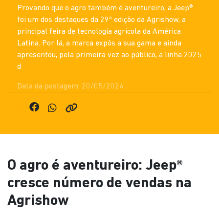
Provando que o agro também é aventureiro, a Jeep®
foi um dos destaques da 29ª edição da Agrishow, a
principal feira de tecnologia agrícola da América
Latina. Por lá, a marca expôs a sua gama e ainda
apresentou, pela primeira vez ao público, a linha 2025
d
Data da postagem: 20/05/2024
O agro é aventureiro: Jeep®
cresce número de vendas na
Agrishow