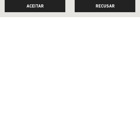
ACEITAR
RECUSAR
TABELA FIPE
TAXA ZERO
PESSOA FÍSICA
TABELA FIPE NO SEU SEMINOVO + TAXA
ZERO
CONFIRA A OFERTA