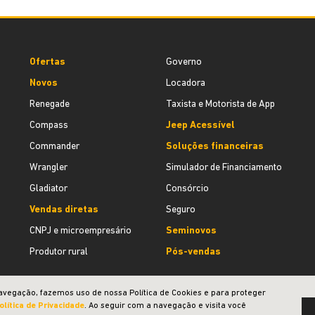
Ofertas
Governo
Novos
Locadora
Renegade
Taxista e Motorista de App
Compass
Jeep Acessível
Commander
Soluções financeiras
Wrangler
Simulador de Financiamento
Gladiator
Consórcio
Vendas diretas
Seguro
CNPJ e microempresário
Seminovos
Produtor rural
Pós-vendas
avegação, fazemos uso de nossa Política de Cookies e para proteger
olítica de Privacidade
. Ao seguir com a navegação e visita você