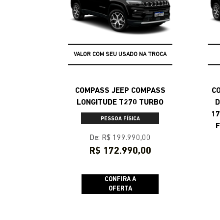
VALOR COM SEU USADO NA TROCA
COMPASS JEEP COMPASS
C
LONGITUDE T270 TURBO
D
17
PESSOA FÍSICA
F
De: R$ 199.990,00
TA
R$ 172.990,00
CONFIRA A
OFERTA