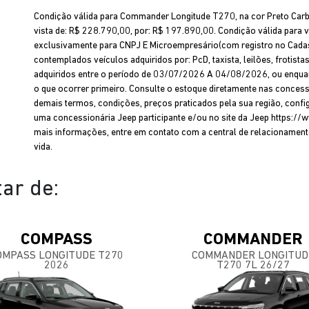
Condição válida para Commander Longitude T270, na cor Preto Carb
vista de: R$ 228.790,00, por: R$ 197.890,00. Condição válida para v
exclusivamente para CNPJ E Microempresário(com registro no Cadast
contemplados veículos adquiridos por: PcD, taxista, leilões, frotista
adquiridos entre o período de 03/07/2026 A 04/08/2026, ou enquant
o que ocorrer primeiro. Consulte o estoque diretamente nas concessi
demais termos, condições, preços praticados pela sua região, confi
uma concessionária Jeep participante e/ou no site da Jeep https://
mais informações, entre em contato com a central de relacionamen
vida.
ar de:
COMPASS
COMMANDER
OMPASS LONGITUDE T270
COMMANDER LONGITUD
2026
T270 7L 26/27