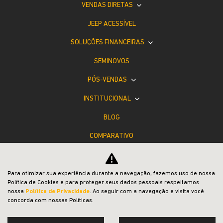
VENDAS DIRETAS
JEEP ACESSÍVEL
SOLUÇÕES FINANCEIRAS
SEMINOVOS
PÓS-VENDAS
INSTITUCIONAL
BLOG
COMPARATIVO
Para otimizar sua experiência durante a navegação, fazemos uso de nossa
Política de Cookies e para proteger seus dados pessoais respeitamos
nossa
Política de Privacidade
. Ao seguir com a navegação e visita você
concorda com nossas Políticas.
Desacelere. Seu bem maior é a vida.