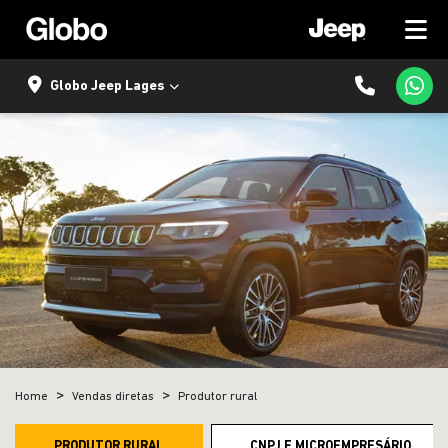
Globo Jeep Lages
Home
Vendas diretas
Produtor rural
PRODUTOR RURAL
CNPJ E MICROEMPRESÁRIO