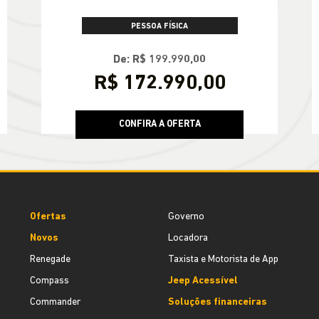
PESSOA FÍSICA
De: R$ 199.990,00
R$ 172.990,00
CONFIRA A OFERTA
Ofertas
Governo
Novos
Locadora
Renegade
Taxista e Motorista de App
Compass
Jeep Acessível
Commander
Soluções financeiras