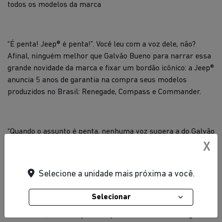
todos os modelos da marca
“É penta! Jeep® é penta!”. Você leu com a voz dele, não?
Afinal, ninguém melhor que Galvão Bueno para narrar essa
grande novidade da marca e fixar um bordão icônico: a Jeep®
anuncia 5 anos de garantia na compra seus modelos
produzidos no Brasil: Renegade, Compass e Commander.
“Quando o assunto é penta, nenhuma voz supera a do Galvão
Bueno. Por isso, ninguém melhor do que ele para contar
X
essa super novidade da Jeep. Afinal, oferecer 5 anos de
garantia não é para qualquer um. Somente uma marca que
Selecione a unidade mais próxima a você.
confia no seu produto é capaz de apresentar um benefício
como esse. E para amplificar essa novidade, fizemos uma
Selecionar
campanha que vai além das palavras. Com uma abordagem
envolvente, estamos prontos para levar essa mensagem de