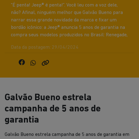
“É penta! Jeep® é penta!”. Você leu com a voz dele,
não? Afinal, ninguém melhor que Galvão Bueno para
narrar essa grande novidade da marca e fixar um
bordão icônico: a Jeep® anuncia 5 anos de garantia na
compra seus modelos produzidos no Brasil: Renegade,
Data da postagem: 29/04/2024
Galvão Bueno estrela
campanha de 5 anos de
garantia
Galvão Bueno estrela campanha de 5 anos de garantia em