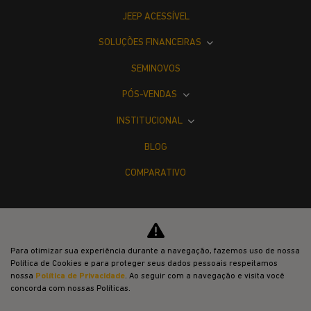
JEEP ACESSÍVEL
SOLUÇÕES FINANCEIRAS
SEMINOVOS
PÓS-VENDAS
INSTITUCIONAL
BLOG
COMPARATIVO
Para otimizar sua experiência durante a navegação, fazemos uso de nossa
Política de Cookies e para proteger seus dados pessoais respeitamos
Desacelere. Seu bem maior é a vida.
nossa
Política de Privacidade
. Ao seguir com a navegação e visita você
concorda com nossas Políticas.