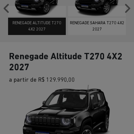
Anterior
P
RENEGADE ALTITUDE T270
RENEGADE SAHARA T270 4X2
4X2 2027
2027
Renegade Altitude T270 4X2
2027
a partir de R$ 129.990,00