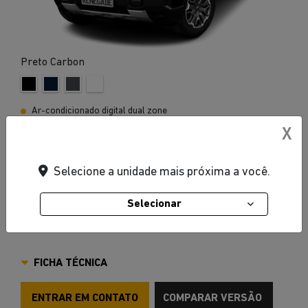
Preto Carbon
Ar-condicionado digital dual zone
Central multimídia de 10,1"
X
Para-sol Iluminado
Selecione a unidade mais próxima a você.
Porta-luvas iluminado
Quadro de instrumentos de alta resolução TFT de 7",
Selecionar
personalizável
VER MAIS
FICHA TÉCNICA
ENTRAR EM CONTATO
COMPARAR VERSÃO