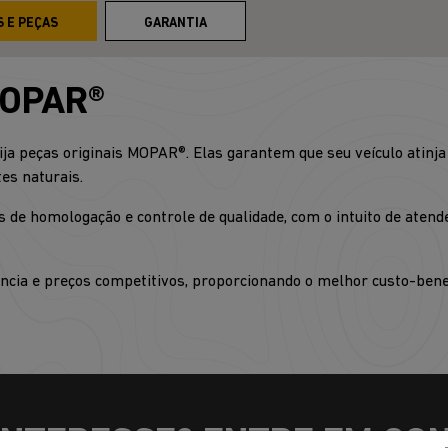
S E PEÇAS
GARANTIA
MOPAR®
ija peças originais MOPAR®. Elas garantem que seu veículo atin
es naturais.
 de homologação e controle de qualidade, com o intuito de atende
ncia e preços competitivos, proporcionando o melhor custo-bene
INTERESSE? ENTRE EM CO