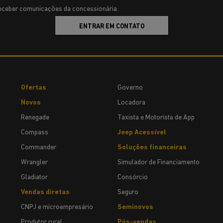
ceber comunicações da concessionária.
ENTRAR EM CONTATO
Ofertas
Governo
Novos
Locadora
Renegade
Taxista e Motorista de App
Compass
Jeep Acessível
Commander
Soluções financeiras
Wrangler
Simulador de Financiamento
Gladiator
Consórcio
Vendas diretas
Seguro
CNPJ e microempresário
Seminovos
Produtor rural
Pós-vendas