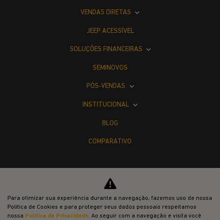
VENDAS DIRETAS
JEEP ACESSÍVEL
SOLUÇÕES FINANCEIRAS
SEMINOVOS
PÓS-VENDAS
INSTITUCIONAL
BLOG
COMPARATIVO
Para otimizar sua experiência durante a navegação, fazemos uso de nossa
Política de Cookies e para proteger seus dados pessoais respeitamos
Desacelere. Seu bem maior é a vida.
nossa
Política de Privacidade
. Ao seguir com a navegação e visita você