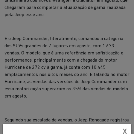
lançamento dos novos Wrangler e Gladiator em agosto, que
chegaram para completar a atualização de gama realizada
pela Jeep esse ano.
E o Jeep Commander, literalmente, comandou a categoria
dos SUVs grandes de 7 lugares em agosto, com 1.673
vendas. O modelo, que é uma referência em sofisticação e
performance, principalmente com a chegada do motor
Hurricane de 272 cv à gama, já conta com 10.445
emplacamentos nos oitos meses do ano. E falando no motor
Hurricane, as vendas das versões do Jeep Commander com
essa motorização superaram os 35% das vendas do modelo
em agosto.
Seguindo sua escalada de vendas, o Jeep Renegade registrou
em agosto 5.517 unidades comercializadas, ocupando a
X