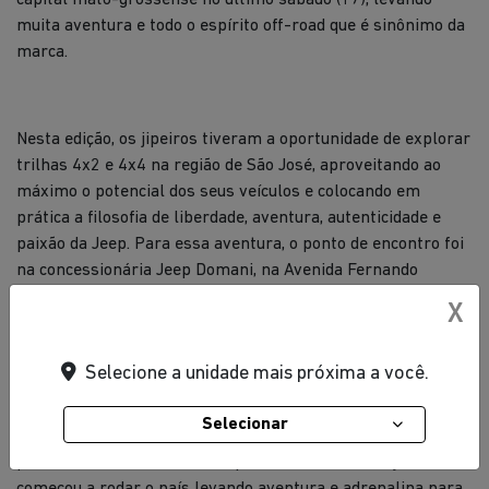
muita aventura e todo o espírito off-road que é sinônimo da
marca.
Nesta edição, os jipeiros tiveram a oportunidade de explorar
trilhas 4x2 e 4x4 na região de São José, aproveitando ao
máximo o potencial dos seus veículos e colocando em
prática a filosofia de liberdade, aventura, autenticidade e
paixão da Jeep. Para essa aventura, o ponto de encontro foi
na concessionária Jeep Domani, na Avenida Fernando
Corrêa da Costa, nº 836, no Poção, às 8h. No retorno, os
X
participantes puderam desfrutar de um almoço no
restaurante Tacuru Cozinha Rural.
Selecione a unidade mais próxima a você.
Selecionar
Dedicado aos apaixonados pela marca, o Jeep Nature
percorreu 25 cidades no ano passado e, em 2025, já
começou a rodar o país levando aventura e adrenalina para