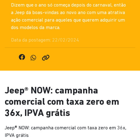
Dizem que o ano só começa depois do carnaval, então
a Jeep dá boas-vindas ao novo ano com uma atrativa
ação comercial para aqueles que querem adquirir um
dos modelos da marca.
Data da postagem: 22/02/2024
Jeep® NOW: campanha
comercial com taxa zero em
36x, IPVA grátis
Jeep® NOW: campanha comercial com taxa zero em 36x,
IPVA grátis