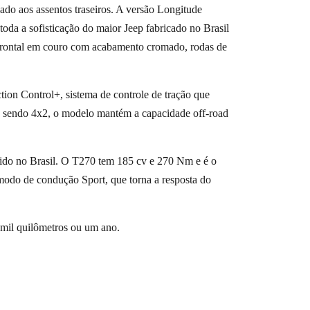
do aos assentos traseiros. A versão Longitude
 toda a sofisticação do maior Jeep fabricado no Brasil
frontal em couro com acabamento cromado, rodas de
tion Control+, sistema de controle de tração que
o sendo 4x2, o modelo mantém a capacidade off-road
do no Brasil. O T270 tem 185 cv e 270 Nm e é o
 modo de condução Sport, que torna a resposta do
 mil quilômetros ou um ano.