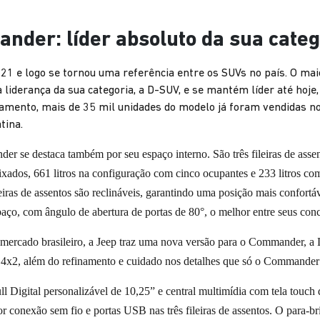
nder: líder absoluto da sua categ
1 e logo se tornou uma referência entre os SUVs no país. O maio
liderança da sua categoria, a D-SUV, e se mantém líder até hoj
çamento, mais de 35 mil unidades do modelo já foram vendidas n
tina.
er se destaca também por seu espaço interno. São três fileiras de assen
ixados, 661 litros na configuração com cinco ocupantes e 233 litros co
eiras de assentos são reclináveis, garantindo uma posição mais confortá
ço, com ângulo de abertura de portas de 80°, o melhor entre seus conc
mercado brasileiro, a Jeep traz uma nova versão para o Commander, a L
4x2, além do refinamento e cuidado nos detalhes que só o Commander o
 Digital personalizável de 10,25” e central multimídia com tela tou
onexão sem fio e portas USB nas três fileiras de assentos. O para-bris