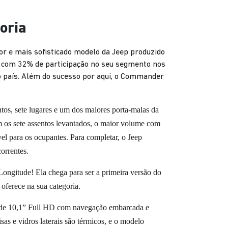
oria
r e mais sofisticado modelo da Jeep produzido
e, com 32% de participação no seu segmento nos
o país. Além do sucesso por aqui, o Commander
tos, sete lugares e um dos maiores porta-malas da
m os sete assentos levantados, o maior volume com
vel para os ocupantes. Para completar, o Jeep
orrentes.
ongitude! Ela chega para ser a primeira versão do
ferece na sua categoria.
ch de 10,1” Full HD com navegação embarcada e
as e vidros laterais são térmicos, e o modelo