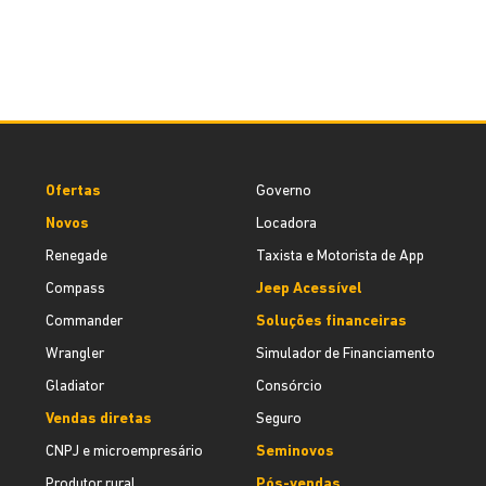
Ofertas
Governo
Novos
Locadora
Renegade
Taxista e Motorista de App
Compass
Jeep Acessível
Commander
Soluções financeiras
Wrangler
Simulador de Financiamento
Gladiator
Consórcio
Vendas diretas
Seguro
CNPJ e microempresário
Seminovos
Produtor rural
Pós-vendas