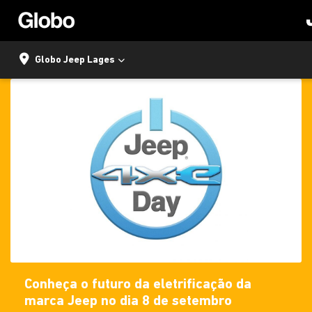
Globo Jeep Lages
Conheça o futuro da eletrificação da
marca Jeep no dia 8 de setembro