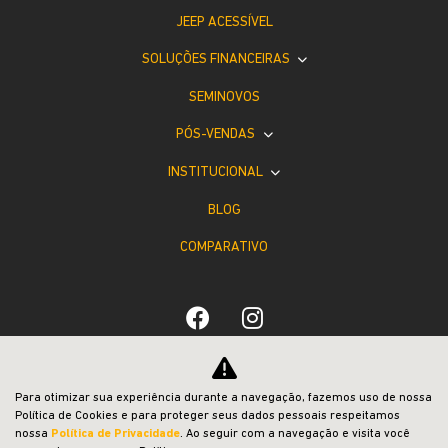
JEEP ACESSÍVEL
SOLUÇÕES FINANCEIRAS
SEMINOVOS
PÓS-VENDAS
INSTITUCIONAL
BLOG
COMPARATIVO
Desacelere. Seu bem maior é a vida.
Para otimizar sua experiência durante a navegação, fazemos uso de nossa
Política de Cookies e para proteger seus dados pessoais respeitamos
nossa
Política de Privacidade
. Ao seguir com a navegação e visita você