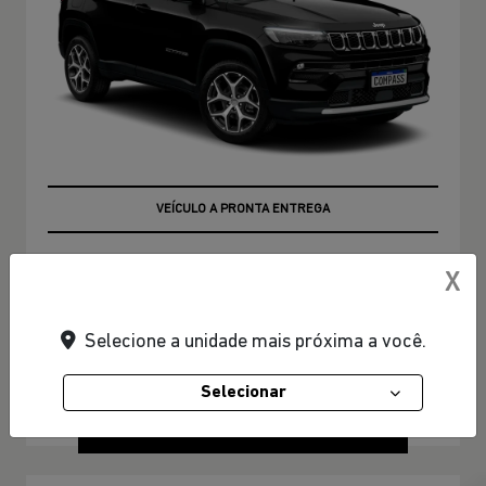
TAXA ZERO EM 36X
VEÍCULO A PRONTA ENTREGA
X
PESSOA FÍSICA
De: R$ 199.990,00
Selecione a unidade mais próxima a você.
R$ 172.990,00
Selecionar
CONFIRA A OFERTA