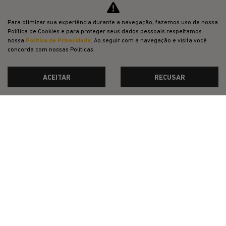
Para otimizar sua experiência durante a navegação, fazemos uso de nossa
Política de Cookies e para proteger seus dados pessoais respeitamos
nossa
Política de Privacidade
. Ao seguir com a navegação e visita você
concorda com nossas Políticas.
ACEITAR
RECUSAR
BÔNUS DE VALORIZAÇAO NO USADO
DIRETO DE FÁBRICA NO CPF
De: R$ 174.990,00
R$ 147.990,00