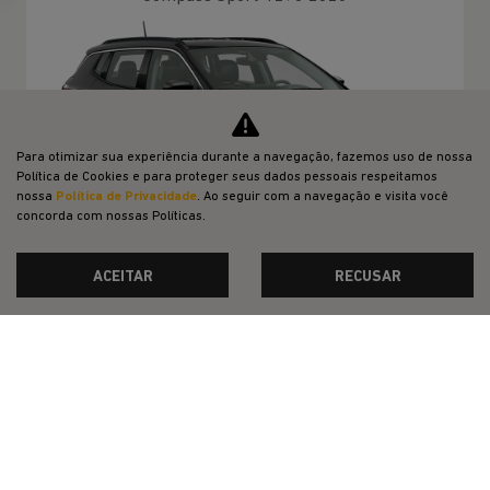
Para otimizar sua experiência durante a navegação, fazemos uso de nossa
Política de Cookies e para proteger seus dados pessoais respeitamos
nossa
Política de Privacidade
. Ao seguir com a navegação e visita você
concorda com nossas Políticas.
ACEITAR
RECUSAR
BÔNUS DE VALORIZAÇAO NO USADO
DIRETO DE FÁBRICA NO CPF
De: R$ 174.990,00
R$ 147.990,00